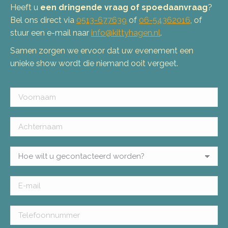
Heeft u
een dringende vraag of spoedaanvraag
?
Bel ons direct via
0513-677639
of
06-54362016
, of
stuur een e-mail naar
info@kittyhagen.nl
.
Samen zorgen we ervoor dat uw evenement een
unieke show wordt die niemand ooit vergeet.