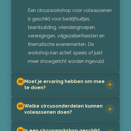
Een circusworkshop voor volwassenen
is geschikt voor bedrijfsuitjes,
teambuilding, vriendengroepen,
verenigingen, vrijgezellenfeesten en
thematische evenementen. De
workshop kan actief, speels of juist
meer showgericht worden ingevuld.
Moet je ervaring hebben om mee
02
te doen?
Nee, ervaring is niet nodig. De workshop
Welke circusonderdelen kunnen
03
wordt laagdrempelig opgebouwd,
volwassenen doen?
zodat iedereen op zijn eigen niveau kan
Denk aan jongleren, balans, coördinatie,
meedoen. Het draait vooral om plezier,
Is een circusworkshop geschikt
04