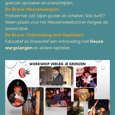
grenzen opzoeken en overschrijden.
Be Brave: Messenwerpen:
Probeer het zelf, bijlen gooien en schieten. Wie durft?
Neem plaats voor het Messenwerpbord en fungeer als
levend doel.
Be Brave: Ontmoeting met Reptielen:
Educatief en interactief een ontmoeting met
Reuze
wurgslangen
en andere reptielen.