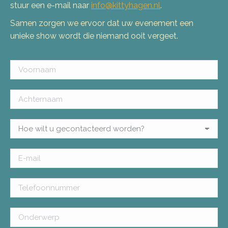
stuur een e-mail naar
info@kittyhagen.nl
.
Samen zorgen we ervoor dat uw evenement een
unieke show wordt die niemand ooit vergeet.